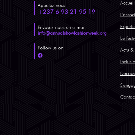
Accueil
Appelez-nous
+237 6 93 21 95 19
L'assoc
Experti
Envoyez-nous un e-mail
info@annualshowfashionweek.org
Le festi
Follow us on
Actu & 
Inclusi
Decouv
S'enga
Contac