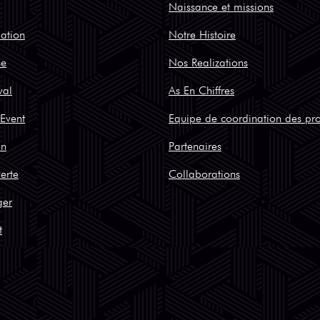
Naissance et missions
iation
Notre Histoire
se
Nos Realizations
val
As En Chiffres
Event
Equipe de coordination des pro
on
Partenaires
erte
Collaborations
ger
t